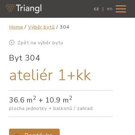
cz
|
en
Home
/
Výběr bytů
/
304
Zpět na výběr bytu
Byt 304
ateliér 1+kk
2
2
36.6 m
+ 10.9 m
plocha jednotky + balkonů / zahrad