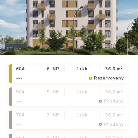
2
604
6. NP
1+kk
36.6 m
---
Rezervovaný
2
504
5. NP
1+kk
36.6 m
---
Prodaný
2
704
7. NP
1+kk
36.6 m
---
Prodaný
2