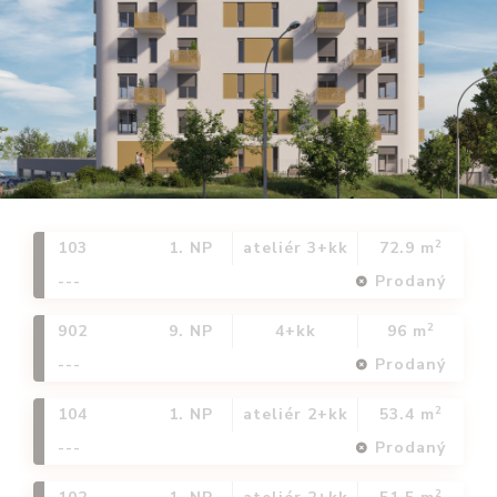
2
103
1. NP
ateliér 3+kk
72.9 m
---
Prodaný
2
902
9. NP
4+kk
96 m
---
Prodaný
2
104
1. NP
ateliér 2+kk
53.4 m
---
Prodaný
2