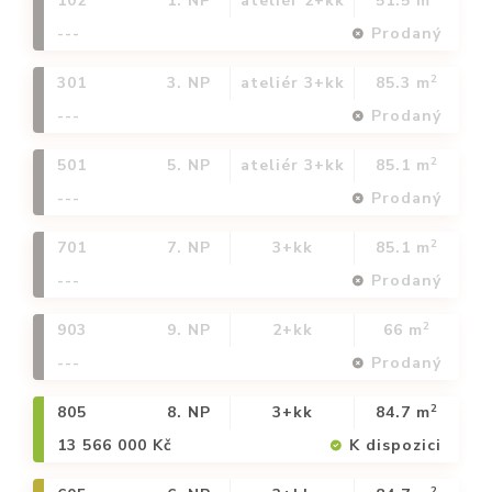
102
1. NP
ateliér 2+kk
51.5 m
---
Prodaný
2
301
3. NP
ateliér 3+kk
85.3 m
---
Prodaný
2
501
5. NP
ateliér 3+kk
85.1 m
---
Prodaný
2
701
7. NP
3+kk
85.1 m
---
Prodaný
2
903
9. NP
2+kk
66 m
---
Prodaný
2
805
8. NP
3+kk
84.7 m
13 566 000 Kč
K dispozici
2