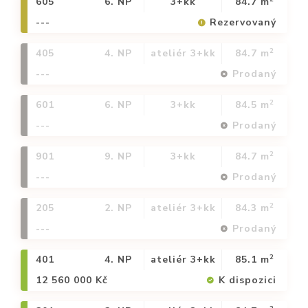
605
6. NP
3+kk
84.7 m
---
Rezervovaný
2
405
4. NP
ateliér 3+kk
84.7 m
---
Prodaný
2
601
6. NP
3+kk
84.5 m
---
Prodaný
2
901
9. NP
3+kk
84.7 m
---
Prodaný
2
205
2. NP
ateliér 3+kk
84.3 m
---
Prodaný
2
401
4. NP
ateliér 3+kk
85.1 m
12 560 000 Kč
K dispozici